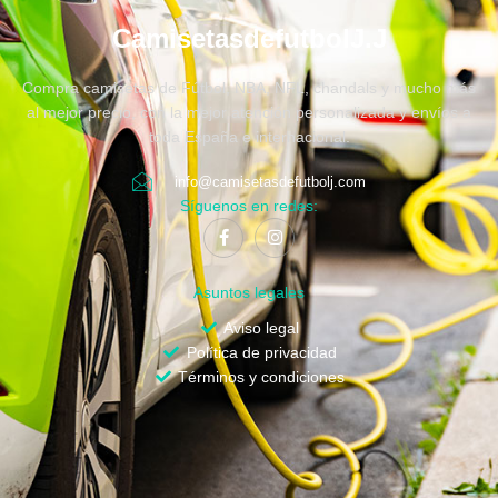
CamisetasdefutbolJ.J
Compra camisetas de Fútbol, NBA, NFL, chandals y mucho más
al mejor precio, con la mejor atención personalizada y envíos a
toda España e internacional.
info@camisetasdefutbolj.com
Síguenos en redes:
Asuntos legales
Aviso legal
Política de privacidad
Términos y condiciones