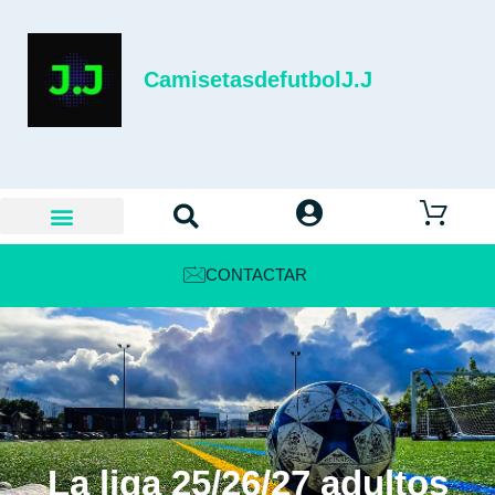
CamisetasdefutbolJ.J
CONTACTAR
La liga 25/26/27 adultos