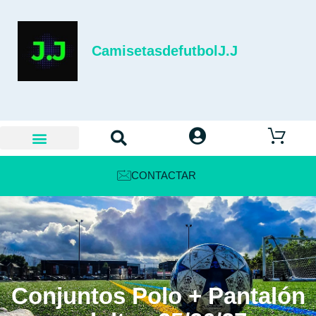
CamisetasdefutbolJ.J
CONTACTAR
Conjuntos Polo + Pantalón