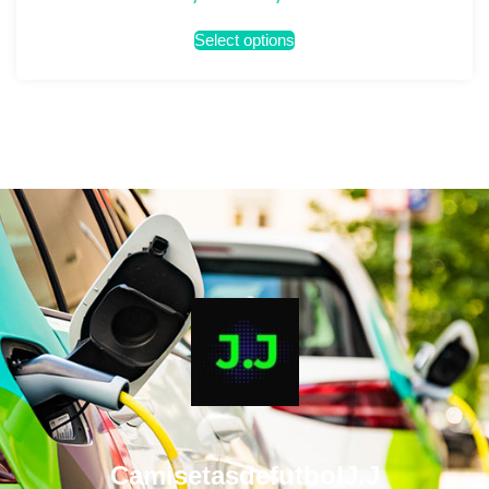
Select options
CamisetasdefutbolJ.J