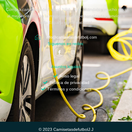
Compra camisetas de Fútbol, NBA, NFL, chandals y mucho más
al mejor precio, con la mejor atención personalizada y envíos a
toda España e internacional.
info@camisetasdefutbolj.com
Síguenos en redes:
Asuntos legales
Aviso legal
Política de privacidad
Términos y condiciones
© 2023 CamisetasdefutbolJ.J