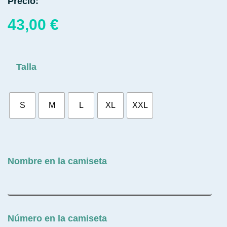
Precio:
43,00
€
Talla
S
M
L
XL
XXL
Nombre en la camiseta
Número en la camiseta