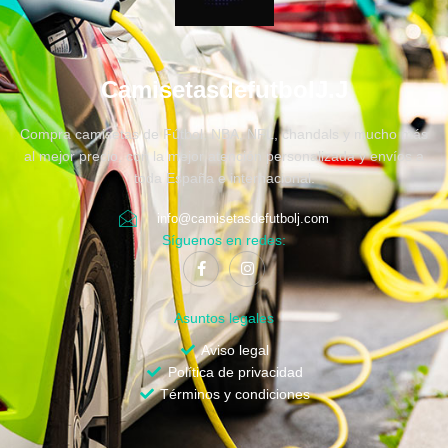
CamisetasdefutbolJ.J
Compra camisetas de Fútbol, NBA, NFL, chandals y mucho más
al mejor precio, con la mejor atención personalizada y envíos a
toda España e internacional.
info@camisetasdefutbolj.com
Síguenos en redes:
Asuntos legales
Aviso legal
Política de privacidad
Términos y condiciones