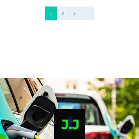
1
2
3
→