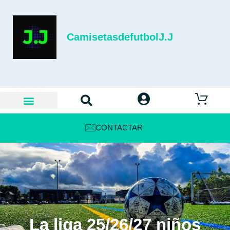
CamisetasdefutbolJ.J
CONTACTAR
La liga 25/26/27 niños