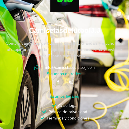
CamisetasdefutbolJ.J
Compra camisetas de Fútbol, NBA, NFL, chandals y mucho más
al mejor precio, con la mejor atención personalizada y envíos a
toda España e internacional.
info@camisetasdefutbolj.com
Síguenos en redes:
Asuntos legales
Aviso legal
Política de privacidad
Términos y condiciones