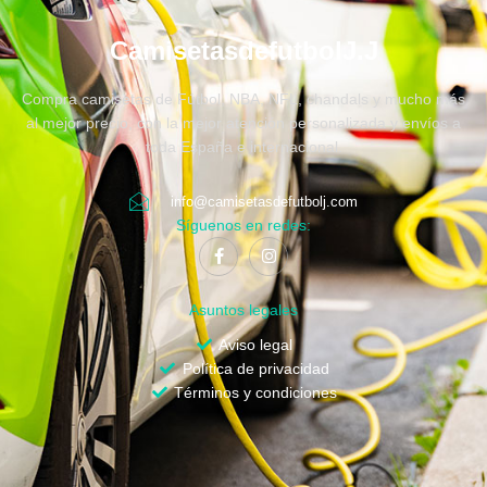
CamisetasdefutbolJ.J
Compra camisetas de Fútbol, NBA, NFL, chandals y mucho más
al mejor precio, con la mejor atención personalizada y envíos a
toda España e internacional.
info@camisetasdefutbolj.com
Síguenos en redes:
Asuntos legales
Aviso legal
Política de privacidad
Términos y condiciones