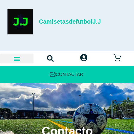
CamisetasdefutbolJ.J
CONTACTAR
Contacto