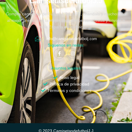
CamisetasdefutbolJ.J
Compra camisetas de Fútbol, NBA, NFL, chandals y mucho más
al mejor precio, con la mejor atención personalizada y envíos a
toda España e internacional.
info@camisetasdefutbolj.com
Síguenos en redes:
Asuntos legales
Aviso legal
Política de privacidad
Términos y condiciones
© 2023 CamisetasdefutbolJ.J