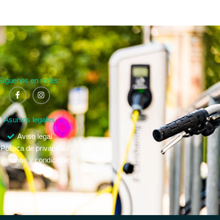
Síguenos en redes:
Asuntos legales
Aviso legal
Política de privacidad
érminos y condiciones