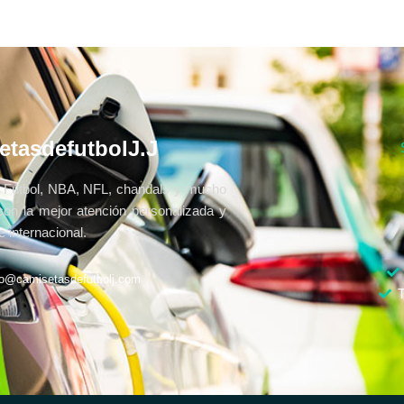
etasdefutbolJ.J
Fútbol, NBA, NFL, chandals y mucho
con la mejor atención personalizada y
 internacional.
fo@camisetasdefutbolj.com
T