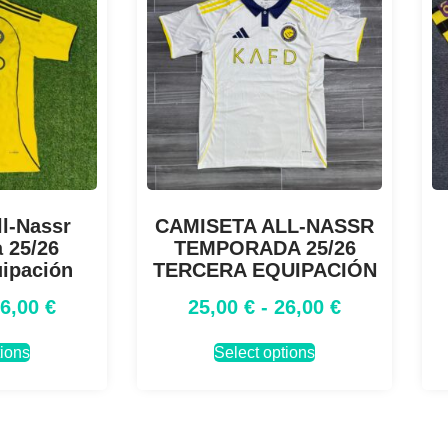
l-Nassr
CAMISETA ALL-NASSR
 25/26
TEMPORADA 25/26
uipación
TERCERA EQUIPACIÓN
26,00
€
25,00
€
-
26,00
€
tions
Select options