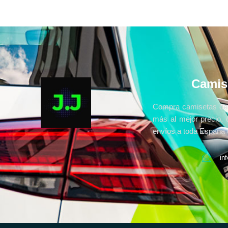
Camis
Compra camisetas de 
más al mejor precio, 
envíos a toda España e
in