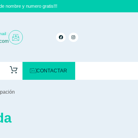
de nombre y numero gratis!!!
ail :
.com
CONTACTAR
ipación
da