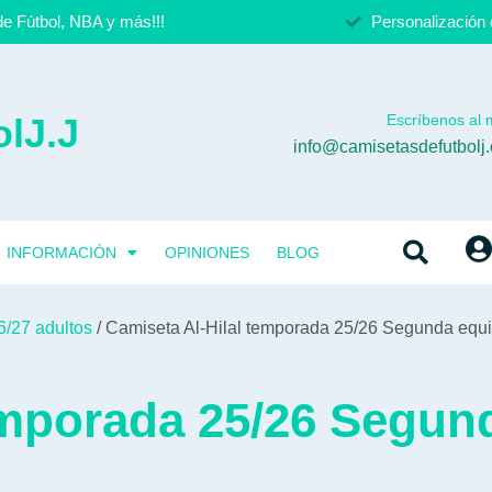
e Fútbol, NBA y más!!!
Personalización 
lJ.J
Escríbenos al m
info@camisetasdefutbolj
INFORMACIÓN
OPINIONES
BLOG
6/27 adultos
/ Camiseta Al-Hilal temporada 25/26 Segunda equ
emporada 25/26 Segun