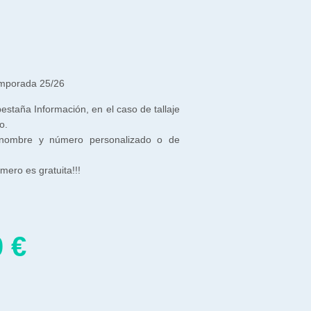
emporada 25/26
 pestaña Información, en el caso de tallaje
o.
 nombre y número personalizado o de
ero es gratuita!!!
0
€