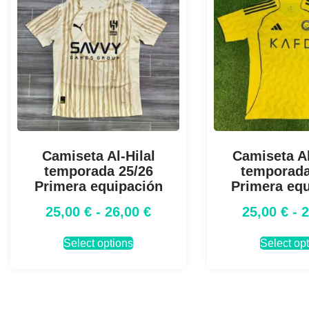
Camiseta Al-Hilal
Camiseta Al
temporada 25/26
temporada
Primera equipación
Primera eq
25,00
€
-
26,00
€
25,00
€
-
Select options
Select op