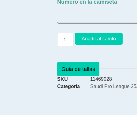
Número en la camiseta
Añadir al carrito
Guia de tallas
SKU
11469028
Categoría
Saudi Pro League 25/