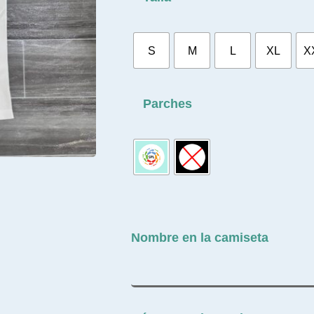
S
M
L
XL
X
Parches
Nombre en la camiseta