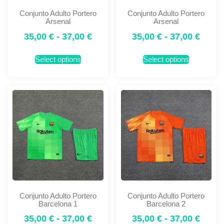
Conjunto Adulto Portero
Conjunto Adulto Portero
Arsenal
Arsenal
35,00
€
-
37,00
€
35,00
€
-
37,00
€
Select options
Select options
Conjunto Adulto Portero
Conjunto Adulto Portero
Barcelona 1
Barcelona 2
35,00
€
-
37,00
€
35,00
€
-
37,00
€