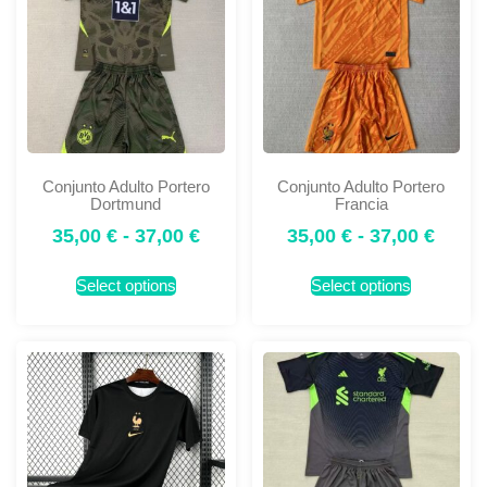
Conjunto Adulto Portero
Conjunto Adulto Portero
Dortmund
Francia
35,00
€
-
37,00
€
35,00
€
-
37,00
€
Select options
Select options