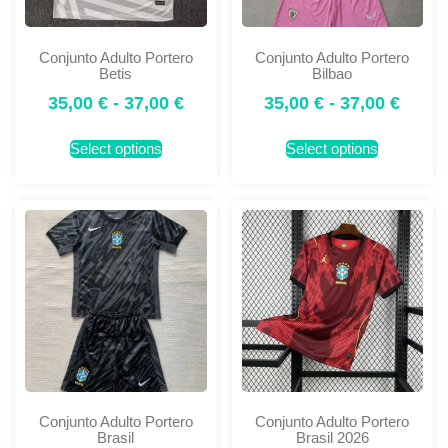
Conjunto Adulto Portero
Conjunto Adulto Portero
Betis
Bilbao
35,00
€
-
37,00
€
35,00
€
-
37,00
€
Select options
Select options
Conjunto Adulto Portero
Conjunto Adulto Portero
Brasil
Brasil 2026