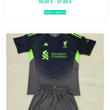
35,00
€
-
37,00
€
Select options