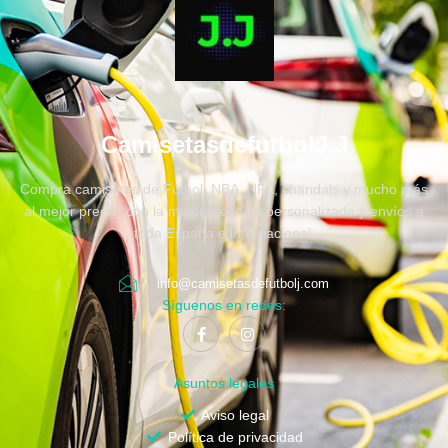
CamisetasdefutbolJ.J
Compra camisetas de Fútbol, NBA, NFL, chandals y mucho más
al mejor precio, con la mejor atención personalizada y envíos a
toda España e internacional.
info@camisetasdefutbolj.com
Síguenos en redes:
Asuntos legales
Aviso legal
Política de privacidad