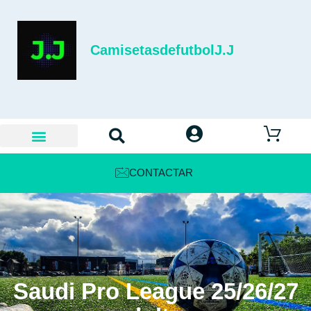
CamisetasdefutbolJ.J
CONTACTAR
Saudi Pro League 25/26/27