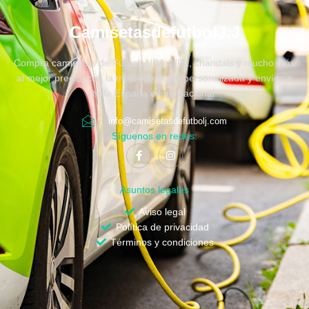
CamisetasdefutbolJ.J
Compra camisetas de Fútbol, NBA, NFL, chandals y mucho más
al mejor precio, con la mejor atención personalizada y envíos a
toda España e internacional.
info@camisetasdefutbolj.com
Síguenos en redes:
Asuntos legales
Aviso legal
Política de privacidad
Términos y condiciones