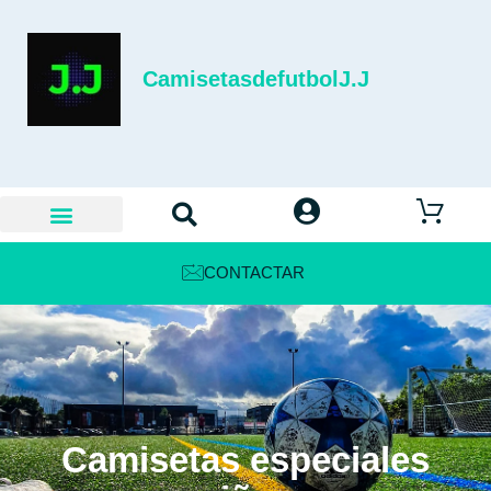
CamisetasdefutbolJ.J
CONTACTAR
Camisetas especiales