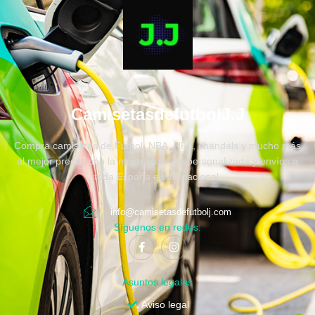
CamisetasdefutbolJ.J
Compra camisetas de Fútbol, NBA, NFL, chandals y mucho más
al mejor precio, con la mejor atención personalizada y envíos a
toda España e internacional.
info@camisetasdefutbolj.com
Síguenos en redes:
Asuntos legales
Aviso legal