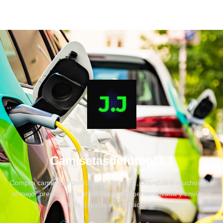
CamisetasdefutbolJ.J
Compra camisetas de Fútbol, NBA, NFL, chandals y mucho más
al mejor precio, con la mejor atención personalizada y envíos a
toda España e internacional.