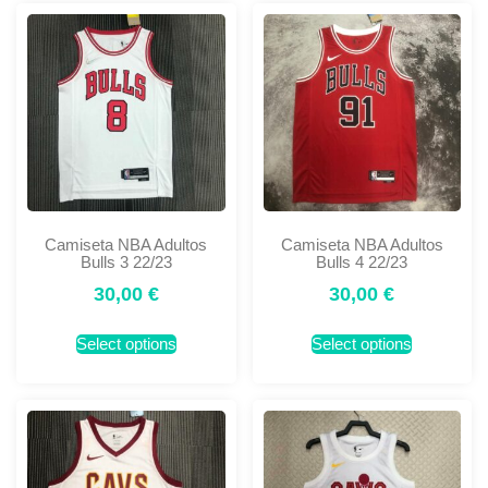
Camiseta NBA Adultos
Camiseta NBA Adultos
Bulls 3 22/23
Bulls 4 22/23
30,00
€
30,00
€
Select options
Select options