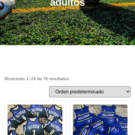
adultos
Mostrando 1–24 de 76 resultados