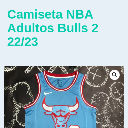
Camiseta NBA
Adultos Bulls 2
22/23