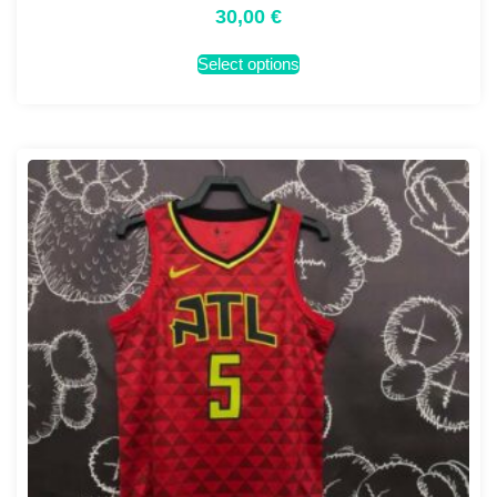
30,00
€
Select options