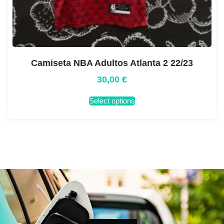
Camiseta NBA Adultos Atlanta 2 22/23
30,00
€
Select options