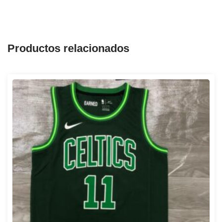
Productos relacionados