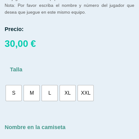
Nota: Por favor escriba el nombre y número del jugador que
desea que juegue en este mismo equipo.
Precio:
30,00
€
Talla
S
M
L
XL
XXL
Nombre en la camiseta