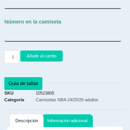
Número en la camiseta
Añadir al carrito
Guia de tallas
SKU
10523805
Categoría
Camisetas NBA 24/25/26 adultos
Descripción
Información adicional