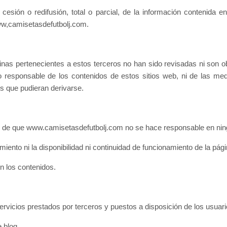
cesión o redifusión, total o parcial, de la información contenida e
w,camisetasdefutbolj.com
.
ginas pertenecientes a estos terceros no han sido revisadas ni son ob
 responsable de los contenidos de estos sitios web, ni de las med
os que pudieran derivarse.
os de que www.camisetasdefutbolj.com no se hace responsable en ning
miento ni la disponibilidad ni continuidad de funcionamiento de la pági
n los contenidos.
los servicios prestados por terceros y puestos a disposición de los usuar
 blog.