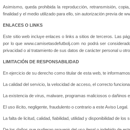
Asimismo, queda prohibida la reproducción, retransmisión, copia, 
finalidad y el medio utilizado para ello, sin autorización previa de
ww
ENLACES O LINKS
Este sitio web incluye enlaces o links a sitios de terceros. Las pá
por lo que www.camisetasdefutbolj.com no podrá ser considerado
privacidad o al tratamiento de sus datos de carácter personal u otr
LIMITACIÓN DE RESPONSABILIDAD
En ejercicio de su derecho como titular de esta web, te informam
La calidad del servicio, la velocidad de acceso, el correcto funciona
La existencia de virus, malware, programas maliciosos o dañinos e
El uso ilícito, negligente, fraudulento o contrario a este Aviso Legal.
La falta de licitud, calidad, fiabilidad, utilidad y disponibilidad de 
De los daños que pudieran provenir del uso ilegal o indebido de este