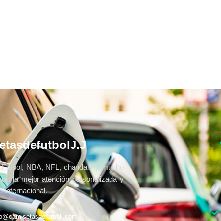
etasdefutbolJ.J
Fútbol, NBA, NFL, chandals y mucho
con la mejor atención personalizada y
 internacional.
fo@camisetasdefutbolj.com