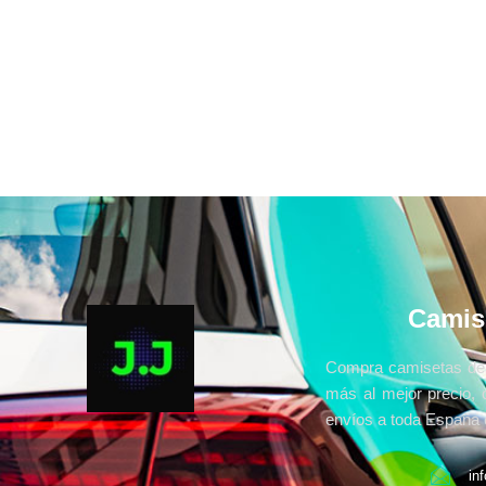
Camis
Compra camisetas de 
más al mejor precio, 
envíos a toda España e
in