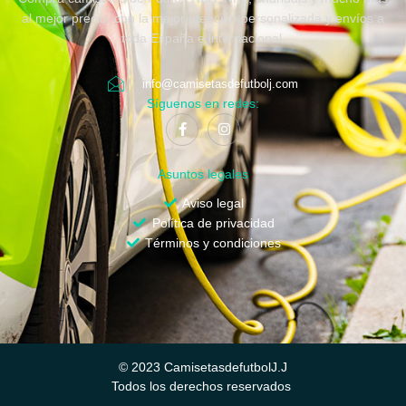
al mejor precio, con la mejor atención personalizada y envíos a
toda España e internacional.
info@camisetasdefutbolj.com
Síguenos en redes:
Asuntos legales
Aviso legal
Política de privacidad
Términos y condiciones
© 2023 CamisetasdefutbolJ.J
Todos los derechos reservados