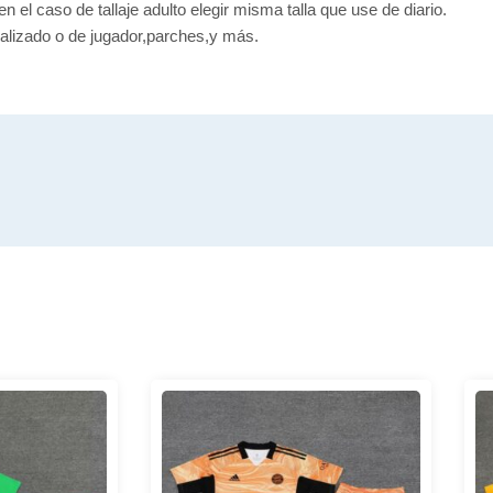
en el caso de tallaje adulto elegir misma talla que use de diario.
alizado o de jugador,parches,y más.