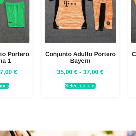
to Portero
Conjunto Adulto Portero
C
na 1
Bayern
37,00
€
35,00
€
-
37,00
€
tions
Select options