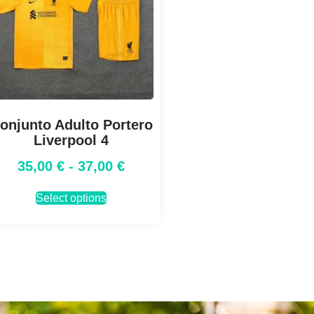
onjunto Adulto Portero
Liverpool 4
35,00
€
-
37,00
€
Select options