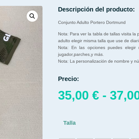
Descripción del producto:
Conjunto Adulto Portero Dortmund
Nota: Para ver la tabla de tallas visita la
adulto elegir misma talla que use de diari
Nota: En las opciones puedes elegir
jugador,parches,y más.
Nota: La personalización de nombre y núm
Precio:
35,00
€
-
37,0
Talla