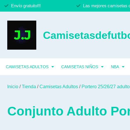
Envío gratuito!!!
Las mejores camisetas d
Camisetasdefutbo
CAMISETAS ADULTOS
CAMISETAS NIÑOS
NBA
Inicio
/
Tienda
/
Camisetas Adultos
/
Portero 25/26/27 adulto
Conjunto Adulto Po