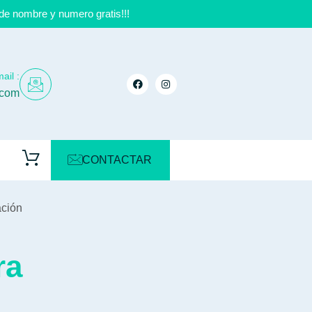
de nombre y numero gratis!!!
ail :
.com
CONTACTAR
ación
ra