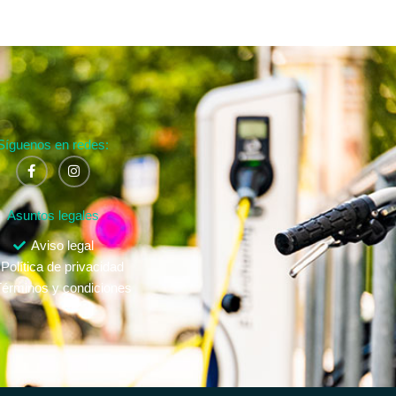
Síguenos en redes:
Asuntos legales
Aviso legal
Política de privacidad
érminos y condiciones