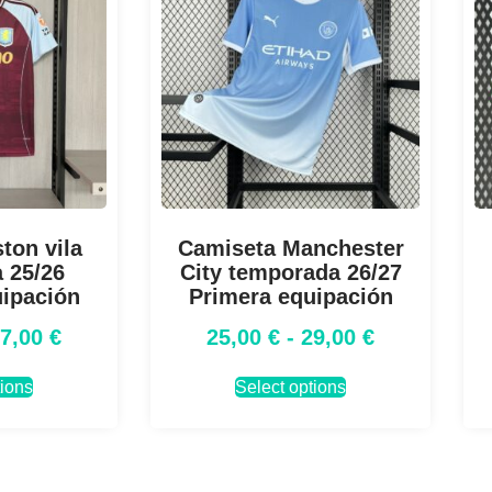
ton vila
Camiseta Manchester
 25/26
City temporada 26/27
uipación
Primera equipación
27,00
€
25,00
€
-
29,00
€
tions
Select options