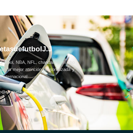
etasdefutbolJ.J
Fútbol, NBA, NFL, chandals y mucho
con la mejor atención personalizada y
 internacional.
fo@camisetasdefutbolj.com
T