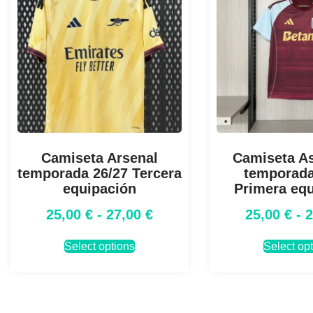
Camiseta Arsenal
Camiseta As
temporada 26/27 Tercera
temporada
equipación
Primera eq
25,00
€
-
27,00
€
25,00
€
-
Select options
Select op