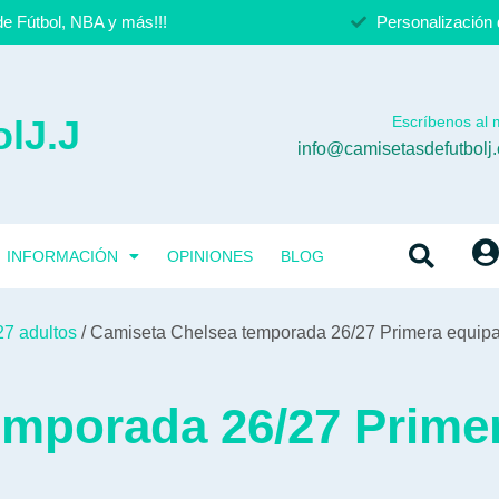
e Fútbol, NBA y más!!!
Personalización 
lJ.J
Escríbenos al m
info@camisetasdefutbolj
INFORMACIÓN
OPINIONES
BLOG
27 adultos
/ Camiseta Chelsea temporada 26/27 Primera equip
emporada 26/27 Prime