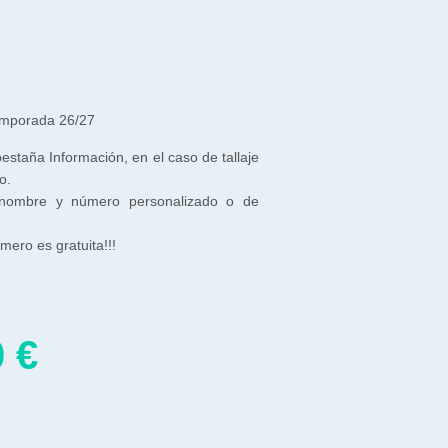
emporada 26/27
 pestaña Información, en el caso de tallaje
o.
 nombre y número personalizado o de
ero es gratuita!!!
0
€