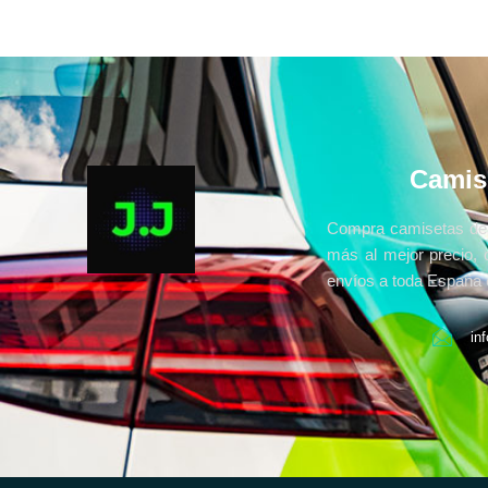
Camis
Compra camisetas de 
más al mejor precio, 
envíos a toda España e
in