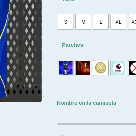
S
M
L
XL
X
Parches
Nombre en la camiseta