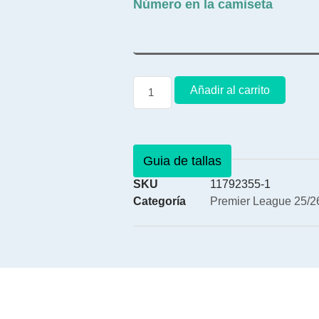
Número en la camiseta
Añadir al carrito
Guia de tallas
SKU
11792355-1
Categoría
Premier League 25/26