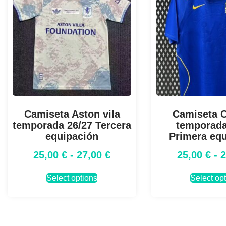
Camiseta Aston vila
Camiseta 
temporada 26/27 Tercera
temporada
equipación
Primera eq
25,00
€
-
27,00
€
25,00
€
-
Select options
Select op