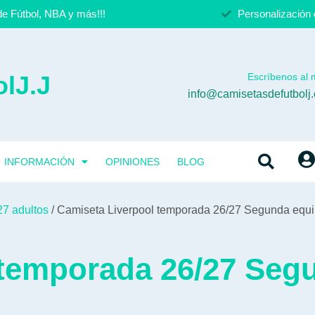
e Fútbol, NBA y más!!!
Personalización 
lJ.J
Escríbenos al m
info@camisetasdefutbolj
INFORMACIÓN
OPINIONES
BLOG
27 adultos
/ Camiseta Liverpool temporada 26/27 Segunda equ
 temporada 26/27 Seg