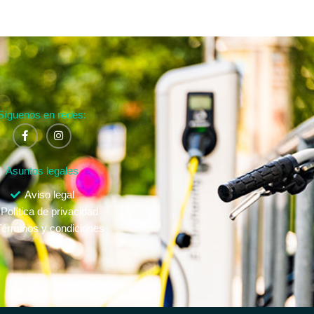
Síguenos en redes:
Asuntos legales
Aviso legal
Política de privacidad
érminos y condiciones