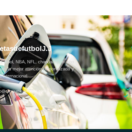
etasdefutbolJ.J
Fútbol, NBA, NFL, chandals y mucho
con la mejor atención personalizada y
 internacional.
fo@camisetasdefutbolj.com
T