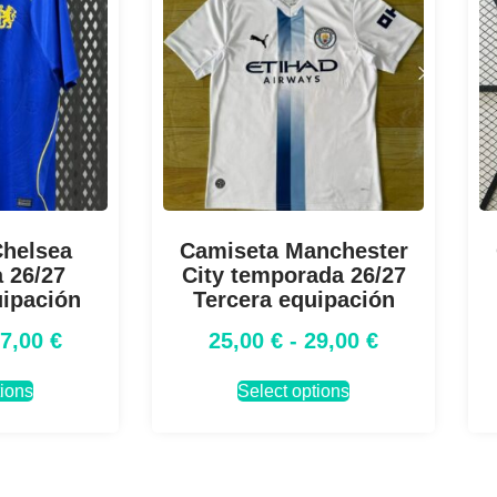
Chelsea
Camiseta Manchester
 26/27
City temporada 26/27
uipación
Tercera equipación
27,00
€
25,00
€
-
29,00
€
tions
Select options