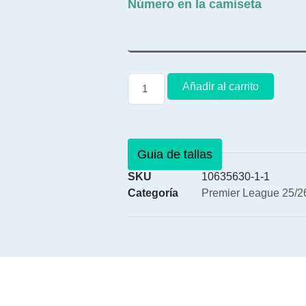
Número en la camiseta
Añadir al carrito
Guia de tallas
SKU
10635630-1-1
Categoría
Premier League 25/26