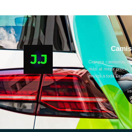
Camis
Compra camisetas de 
más al mejor precio, 
envíos a toda España e
in