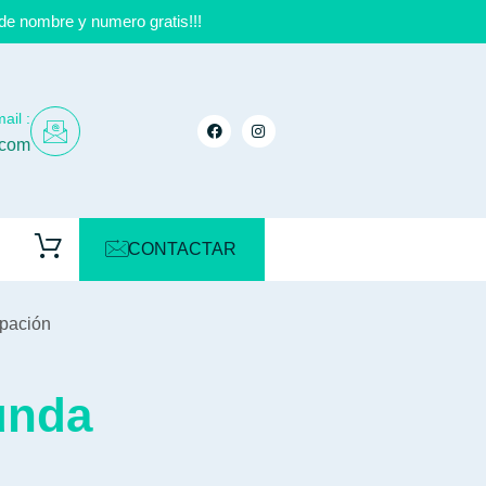
de nombre y numero gratis!!!
ail :
.com
CONTACTAR
ipación
unda