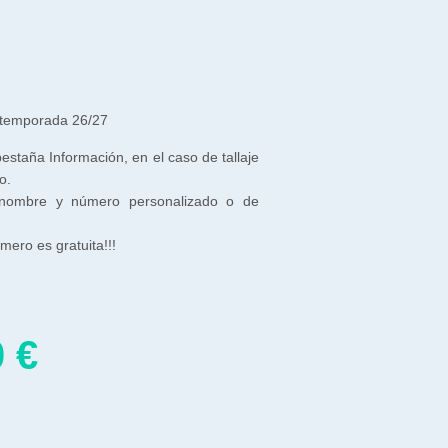
 temporada 26/27
 pestaña Información, en el caso de tallaje
o.
 nombre y número personalizado o de
ero es gratuita!!!
0
€