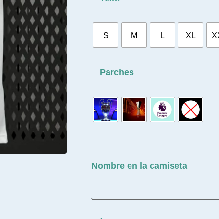
S
M
L
XL
X
Parches
Nombre en la camiseta