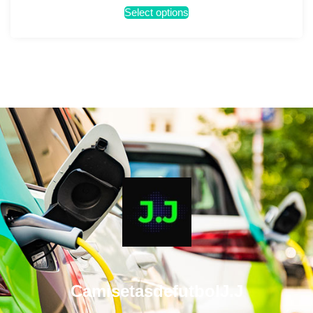
Select options
CamisetasdefutbolJ.J