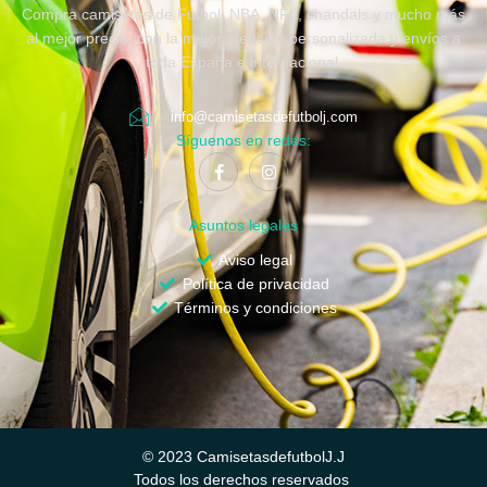
Compra camisetas de Fútbol, NBA, NFL, chandals y mucho más
al mejor precio, con la mejor atención personalizada y envíos a
toda España e internacional.
info@camisetasdefutbolj.com
Síguenos en redes:
Asuntos legales
Aviso legal
Política de privacidad
Términos y condiciones
© 2023 CamisetasdefutbolJ.J
Todos los derechos reservados