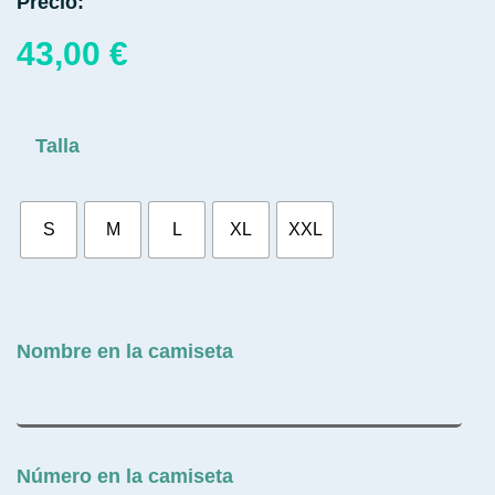
Precio:
43,00
€
Talla
S
M
L
XL
XXL
Nombre en la camiseta
Número en la camiseta