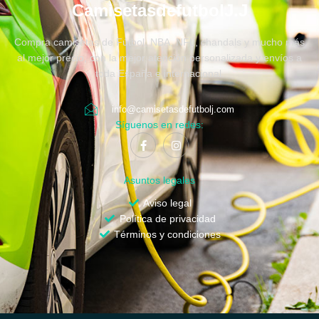
CamisetasdefutbolJ.J
Compra camisetas de Fútbol, NBA, NFL, chandals y mucho más
al mejor precio, con la mejor atención personalizada y envíos a
toda España e internacional.
info@camisetasdefutbolj.com
Síguenos en redes:
Asuntos legales
Aviso legal
Política de privacidad
Términos y condiciones