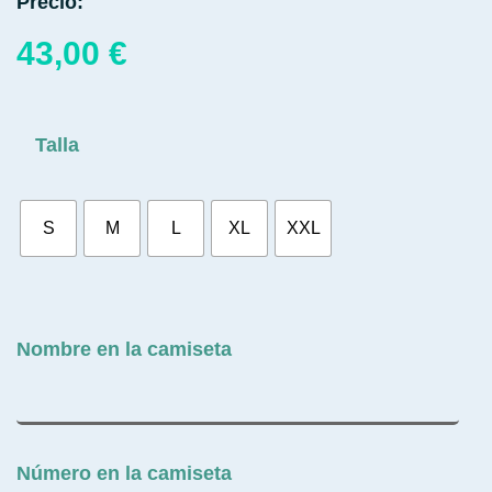
Precio:
43,00
€
Talla
S
M
L
XL
XXL
Nombre en la camiseta
Número en la camiseta