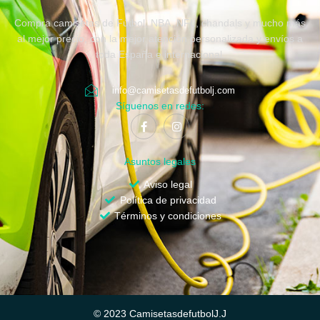
Compra camisetas de Fútbol, NBA, NFL, chandals y mucho más
al mejor precio, con la mejor atención personalizada y envíos a
toda España e internacional.
info@camisetasdefutbolj.com
Síguenos en redes:
Asuntos legales
Aviso legal
Política de privacidad
Términos y condiciones
© 2023 CamisetasdefutbolJ.J