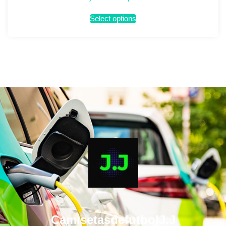
Select options
CamisetasdefutbolJ.J