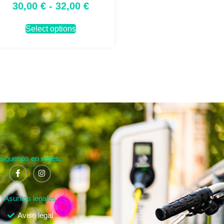
30,00
€
-
32,00
€
Select options
Síguenos en redes:
Asuntos legales
Aviso legal