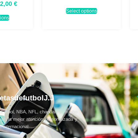
32,00
€
Select options
tions
etasdefutbolJ.J
Fútbol, NBA, NFL, chandals y mucho
con la mejor atención personalizada y
 internacional.