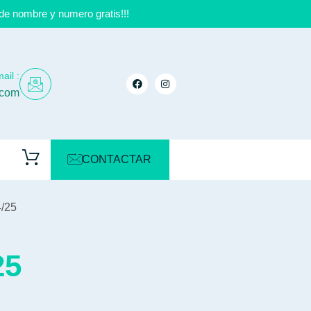
de nombre y numero gratis!!!
ail :
.com
CONTACTAR
4/25
25