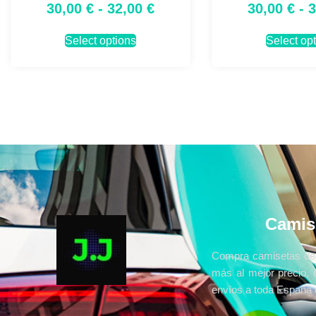
30,00
€
-
32,00
€
30,00
€
-
Select options
Select op
Camis
Compra camisetas de 
más al mejor precio, 
envíos a toda España e