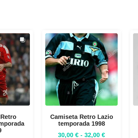
 Retro
Camiseta Retro Lazio
emporada
temporada 1998
9
30,00
€
-
32,00
€