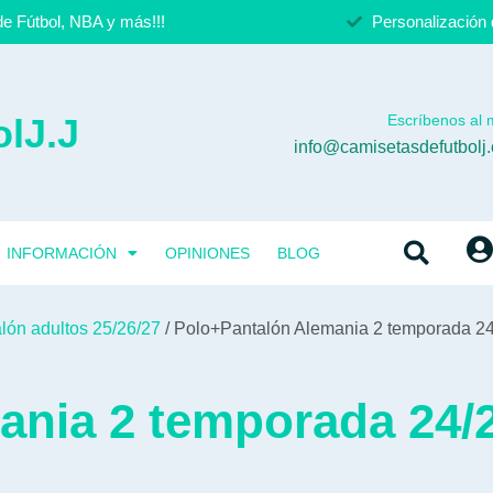
e Fútbol, NBA y más!!!
Personalización 
lJ.J
Escríbenos al m
info@camisetasdefutbolj
INFORMACIÓN
OPINIONES
BLOG
lón adultos 25/26/27
/ Polo+Pantalón Alemania 2 temporada 2
ania 2 temporada 24/