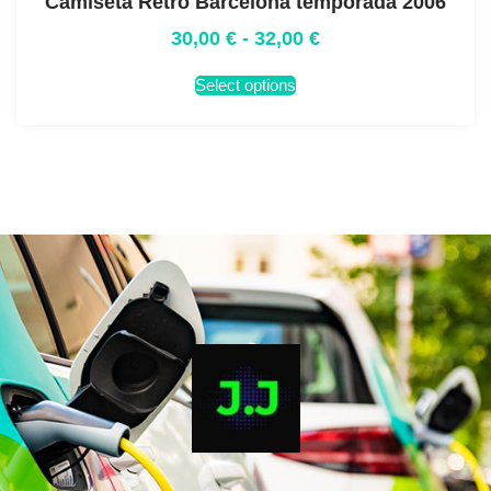
Camiseta Retro Barcelona temporada 2006
30,00
€
-
32,00
€
Select options