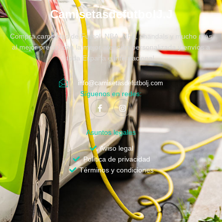
CamisetasdefutbolJ.J
Compra camisetas de Fútbol, NBA, NFL, chandals y mucho más
al mejor precio, con la mejor atención personalizada y envíos a
toda España e internacional.
info@camisetasdefutbolj.com
Síguenos en redes:
Asuntos legales
Aviso legal
Política de privacidad
Términos y condiciones