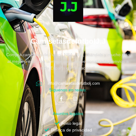
CamisetasdefutbolJ.J
Compra camisetas de Fútbol, NBA, NFL, chandals y mucho más
al mejor precio, con la mejor atención personalizada y envíos a
toda España e internacional.
info@camisetasdefutbolj.com
Síguenos en redes:
Asuntos legales
Aviso legal
Política de privacidad