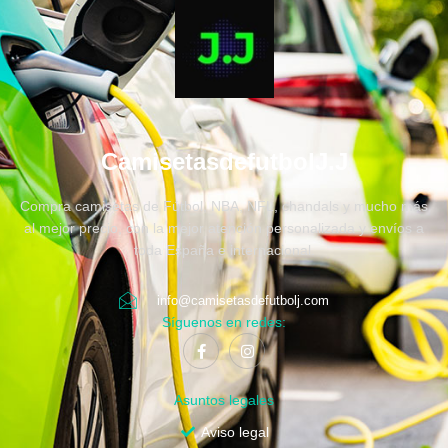
CamisetasdefutbolJ.J
Compra camisetas de Fútbol, NBA, NFL, chandals y mucho más
al mejor precio, con la mejor atención personalizada y envíos a
toda España e internacional.
info@camisetasdefutbolj.com
Síguenos en redes:
Asuntos legales
Aviso legal