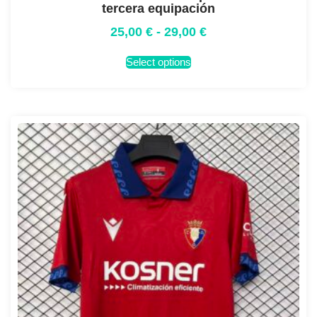
tercera equipación
25,00
€
-
29,00
€
Select options