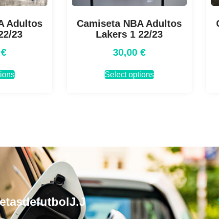
A Adultos
Camiseta NBA Adultos
22/23
Lakers 1 22/23
0
€
30,00
€
tions
Select options
etasdefutbolJ.J