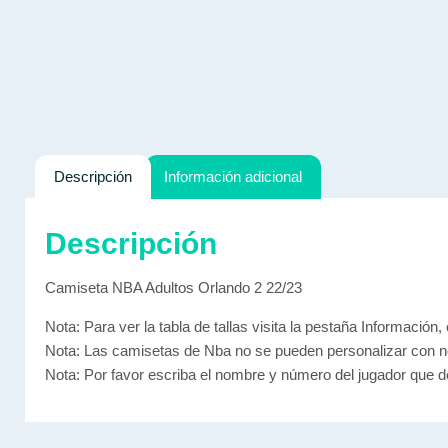
Descripción
Información adicional
Descripción
Camiseta NBA Adultos Orlando 2 22/23
Nota: Para ver la tabla de tallas visita la pestaña Información, 
Nota: Las camisetas de Nba no se pueden personalizar con no
Nota: Por favor escriba el nombre y número del jugador que 