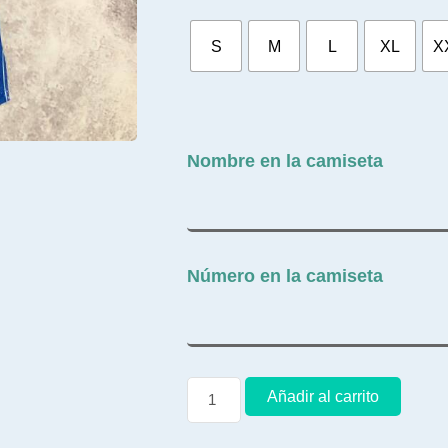
S
M
L
XL
X
Nombre en la camiseta
Número en la camiseta
Añadir al carrito