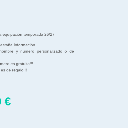
a equipación temporada 26/27
 pestaña Información.
 nombre y número personalizado o de
ero es gratuita!!!
es de regalo!!!
0
€