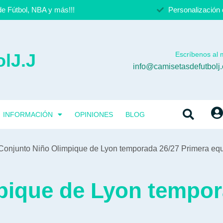
e Fútbol, NBA y más!!!
Personalización 
lJ.J
Escríbenos al m
info@camisetasdefutbolj
INFORMACIÓN
OPINIONES
BLOG
Conjunto Niño Olimpique de Lyon temporada 26/27 Primera eq
pique de Lyon tempor