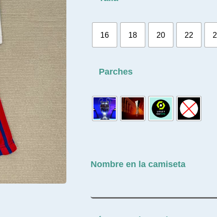
16
18
20
22
2
Parches
Nombre en la camiseta