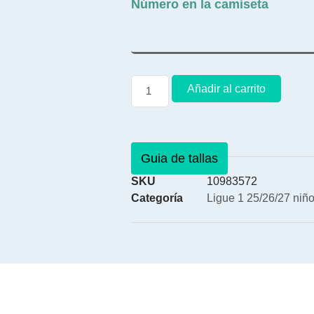
Número en la camiseta
Añadir al carrito
Guia de tallas
SKU
10983572
Categoría
Ligue 1 25/26/27 niñ