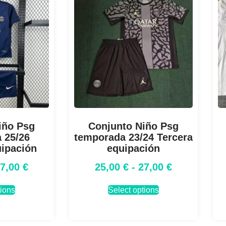
iño Psg
Conjunto Niño Psg
 25/26
temporada 23/24 Tercera
uipación
equipación
27,00
€
25,00
€
-
27,00
€
tions
Select options