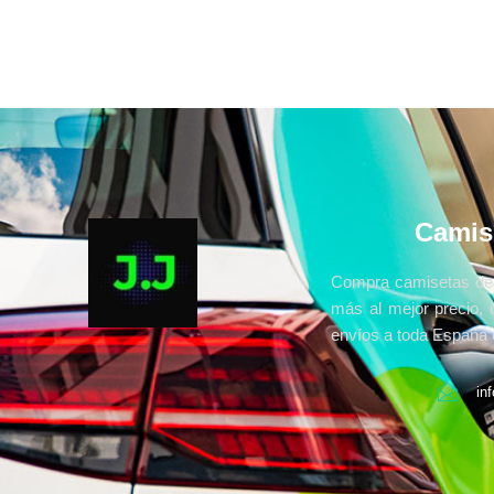
Camis
Compra camisetas de 
más al mejor precio, 
envíos a toda España e
in