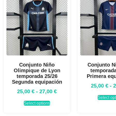
Conjunto Niño
Conjunto N
Olimpique de Lyon
temporada
temporada 25/26
Primera eq
Segunda equipación
25,00
€
-
25,00
€
-
27,00
€
Select op
Select options