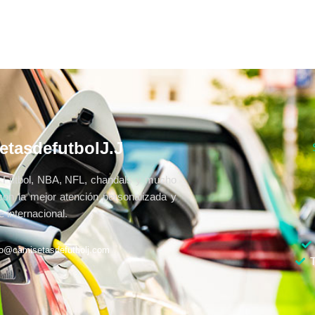
etasdefutbolJ.J
Fútbol, NBA, NFL, chandals y mucho
con la mejor atención personalizada y
 internacional.
fo@camisetasdefutbolj.com
T