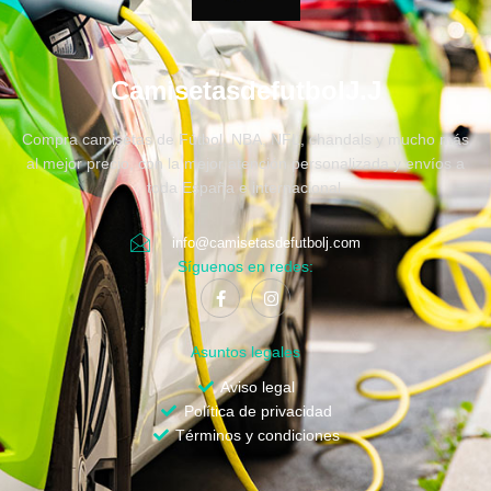
CamisetasdefutbolJ.J
Compra camisetas de Fútbol, NBA, NFL, chandals y mucho más
al mejor precio, con la mejor atención personalizada y envíos a
toda España e internacional.
info@camisetasdefutbolj.com
Síguenos en redes:
Asuntos legales
Aviso legal
Política de privacidad
Términos y condiciones