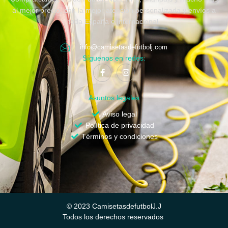
al mejor precio, con la mejor atención personalizada y envíos a
toda España e internacional.
info@camisetasdefutbolj.com
Síguenos en redes:
Asuntos legales
Aviso legal
Política de privacidad
Términos y condiciones
© 2023 CamisetasdefutbolJ.J
Todos los derechos reservados