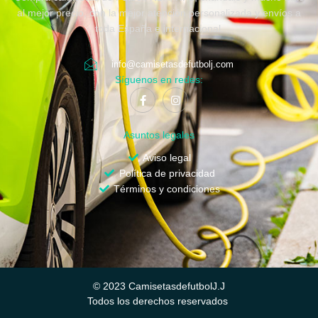
al mejor precio, con la mejor atención personalizada y envíos a
toda España e internacional.
info@camisetasdefutbolj.com
Síguenos en redes:
Asuntos legales
Aviso legal
Política de privacidad
Términos y condiciones
© 2023 CamisetasdefutbolJ.J
Todos los derechos reservados