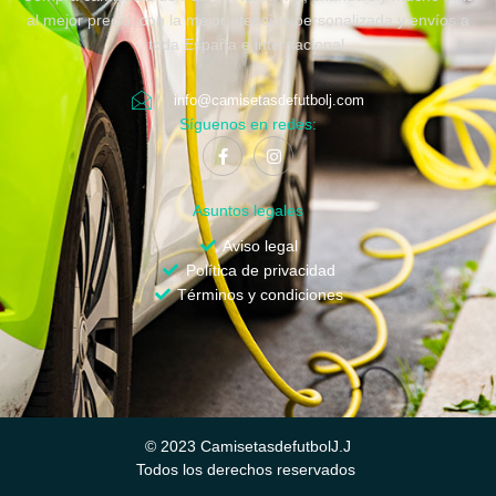
al mejor precio, con la mejor atención personalizada y envíos a
toda España e internacional.
info@camisetasdefutbolj.com
Síguenos en redes:
Asuntos legales
Aviso legal
Política de privacidad
Términos y condiciones
© 2023 CamisetasdefutbolJ.J
Todos los derechos reservados