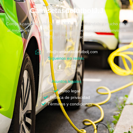
CamisetasdefutbolJ.J
Compra camisetas de Fútbol, NBA, NFL, chandals y mucho más
al mejor precio, con la mejor atención personalizada y envíos a
toda España e internacional.
info@camisetasdefutbolj.com
Síguenos en redes:
Asuntos legales
Aviso legal
Política de privacidad
Términos y condiciones