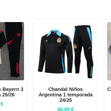
s Bayern 3
Chandal Niños
C
 25/26
Argentina 1 temporada
24/25
0
€
45,00
€