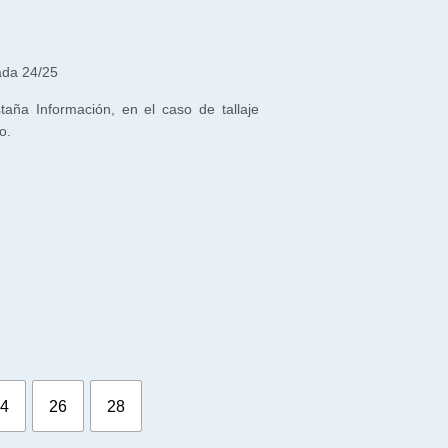
ada 24/25
staña Información, en el caso de tallaje
o.
4
26
28