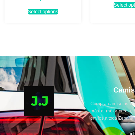
Select op
Select options
Camis
Compra camisetas de 
más al mejor precio, 
envíos a toda España e
in