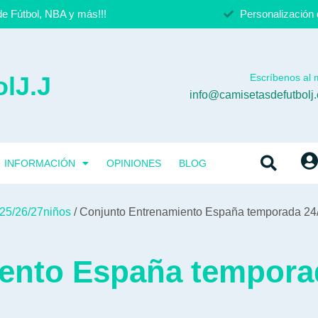
e Fútbol, NBA y más!!!
Personalización 
lJ.J
Escríbenos al m
info@camisetasdefutbolj
INFORMACIÓN
OPINIONES
BLOG
25/26/27niños
/ Conjunto Entrenamiento España temporada 24
ento España tempora