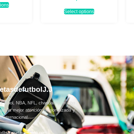
tions
Select options
etasdefutbolJ.J
Fútbol, NBA, NFL, chandals y mucho
con la mejor atención personalizada y
 internacional.
fo@camisetasdefutbolj.com