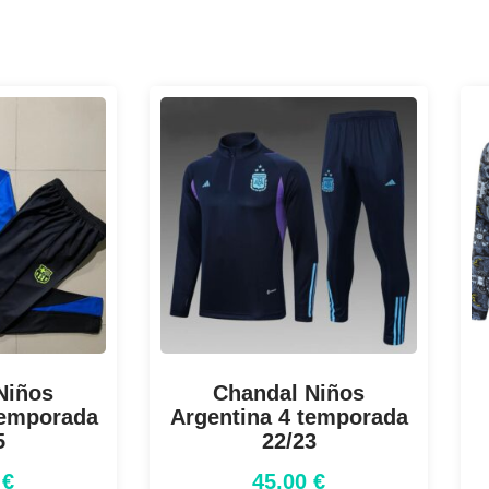
Niños
Chandal Niños
temporada
Argentina 4 temporada
5
22/23
0
€
45,00
€