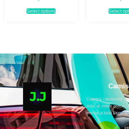
Select options
Select op
Camis
Compra camisetas de 
más al mejor precio, 
envíos a toda España e
in