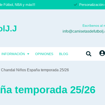
e Fútbol, NBA y más!!!
Personalización 
lJ.J
Escríbenos al m
info@camisetasdefutbolj
INFORMACIÓN
OPINIONES
BLOG
 Chandal Niños España temporada 25/26
ña temporada 25/26