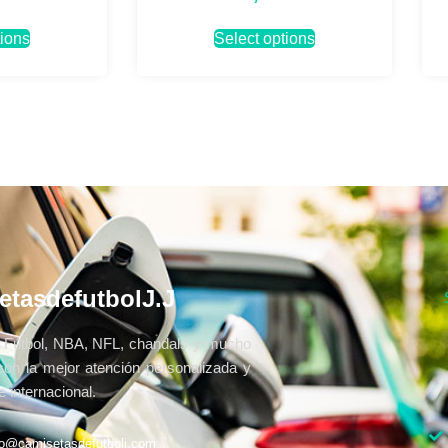
tions
Select options
etasdefutbolJ.J
Fútbol, NBA, NFL, chandals y mucho
con la mejor atención personalizada y
 internacional.
fo@camisetasdefutbolj.com