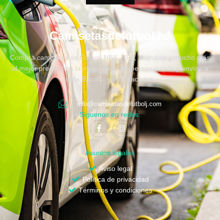
CamisetasdefutbolJ.J
Compra camisetas de Fútbol, NBA, NFL, chandals y mucho más
al mejor precio, con la mejor atención personalizada y envíos a
toda España e internacional.
info@camisetasdefutbolj.com
Síguenos en redes:
Asuntos legales
Aviso legal
Política de privacidad
Términos y condiciones