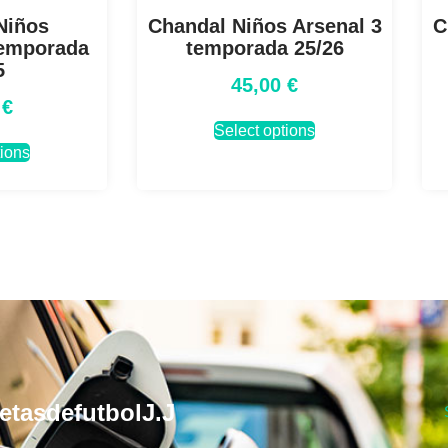
Niños
Chandal Niños Arsenal 3
C
temporada
temporada 25/26
5
45,00
€
0
€
Select options
tions
etasdefutbolJ.J