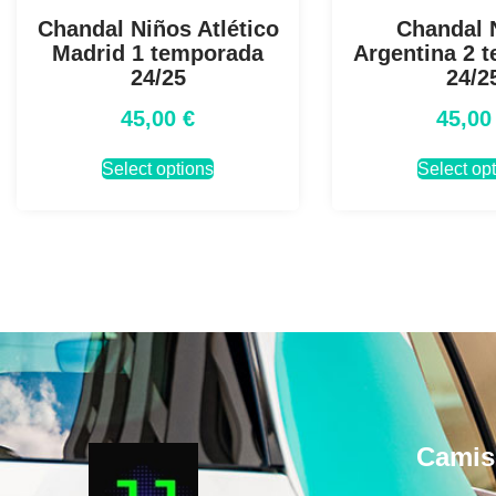
Chandal Niños Atlético
Chandal 
Madrid 1 temporada
Argentina 2 
24/25
24/2
45,00
€
45,0
Select options
Select op
Camis