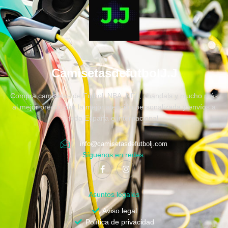
CamisetasdefutbolJ.J
Compra camisetas de Fútbol, NBA, NFL, chandals y mucho más
al mejor precio, con la mejor atención personalizada y envíos a
toda España e internacional.
info@camisetasdefutbolj.com
Síguenos en redes:
Asuntos legales
Aviso legal
Política de privacidad