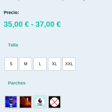
Precio:
35,00
€
-
37,00
€
Talla
S
M
L
XL
XXL
Parches