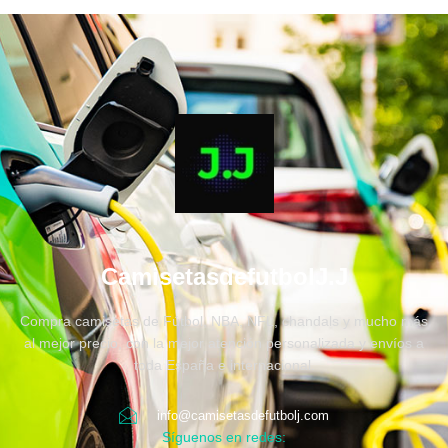
CamisetasdefutbolJ.J
Compra camisetas de Fútbol, NBA, NFL, chandals y mucho más
al mejor precio, con la mejor atención personalizada y envíos a
toda España e internacional.
info@camisetasdefutbolj.com
Síguenos en redes: