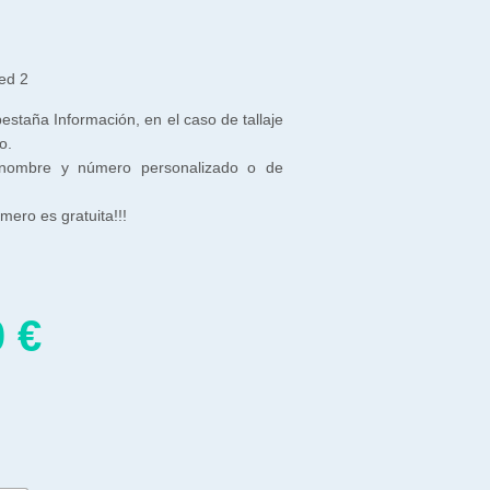
ed 2
 pestaña Información, en el caso de tallaje
o.
 nombre y número personalizado o de
ero es gratuita!!!
0
€