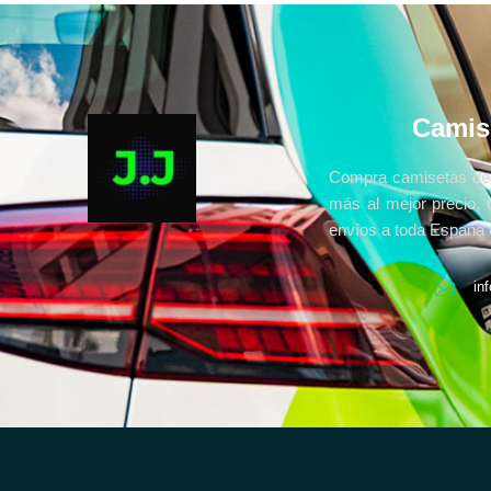
Camis
Compra camisetas de 
más al mejor precio, 
envíos a toda España e
in