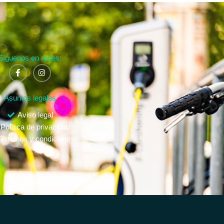
Síguenos en redes:
Asuntos legales
Aviso legal
Política de privacidad
érminos y condiciones