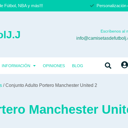
e Fútbol, NBA y más!!!
Personalización 
lJ.J
Escríbenos al m
info@camisetasdefutbolj
INFORMACIÓN
OPINIONES
BLOG
s
/ Conjunto Adulto Portero Manchester United 2
tero Manchester Unit