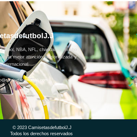
etasdefutbolJ.J
Fútbol, NBA, NFL, chandals y mucho
con la mejor atención personalizada y
 internacional.
fo@camisetasdefutbolj.com
T
© 2023 CamisetasdefutbolJ.J
Todos los derechos reservados