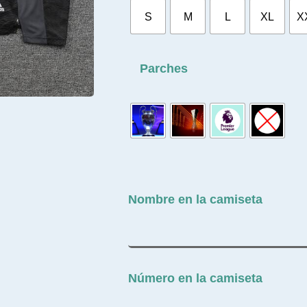
S
M
L
XL
X
Parches
Nombre en la camiseta
Número en la camiseta