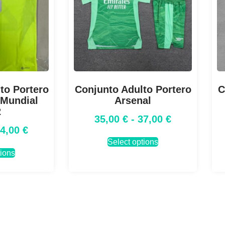
to Portero
Conjunto Adulto Portero
C
 Mundial
Arsenal
2
35,00
€
-
37,00
€
34,00
€
Select options
tions