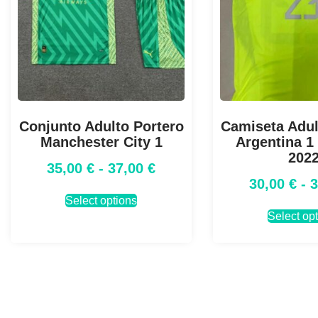
Conjunto Adulto Portero
Camiseta Adul
Manchester City 1
Argentina 1
202
35,00
€
-
37,00
€
30,00
€
-
Select options
Select op