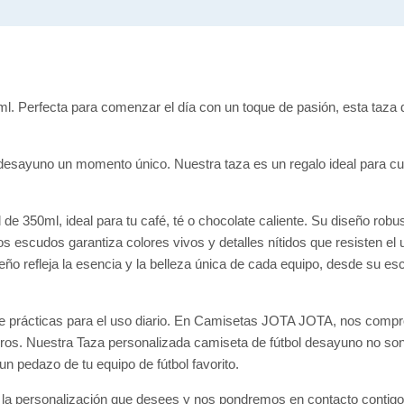
. Perfecta para comenzar el día con un toque de pasión, esta taza 
u desayuno un momento único. Nuestra taza es un regalo ideal para c
de 350ml, ideal para tu café, té o chocolate caliente. Su diseño rob
s escudos garantiza colores vivos y detalles nítidos que resisten el u
eño refleja la esencia y la belleza única de cada equipo, desde su e
ace prácticas para el uso diario. En Camisetas JOTA JOTA, nos com
ros. Nuestra Taza personalizada camiseta de fútbol desayuno no son 
n pedazo de tu equipo de fútbol favorito.
la personalización que desees y nos pondremos en contacto contigo 