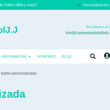
e Fútbol, NBA y más!!!
Personalización 
lJ.J
Escríbenos al m
info@camisetasdefutbolj
INFORMACIÓN
OPINIONES
BLOG
 balón personalizada
izada