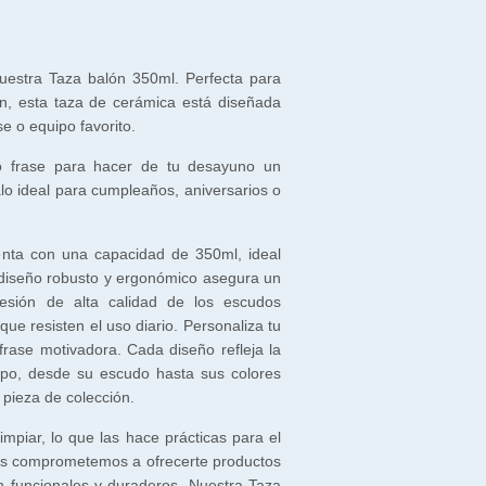
estra Taza balón 350ml. Perfecta para
n, esta taza de cerámica está diseñada
se o equipo favorito.
 o frase para hacer de tu desayuno un
o ideal para cumpleaños, aniversarios o
enta con una capacidad de 350ml, ideal
u diseño robusto y ergonómico asegura un
esión de alta calidad de los escudos
 que resisten el uso diario. Personaliza tu
frase motivadora. Cada diseño refleja la
ipo, desde su escudo hasta sus colores
 pieza de colección.
mpiar, lo que las hace prácticas para el
os comprometemos a ofrecerte productos
 funcionales y duraderos. Nuestra Taza