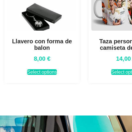
Llavero con forma de
Taza person
balon
camiseta de
8,00
€
14,0
Select options
Select op