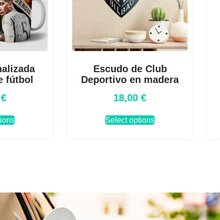
alizada
Escudo de Club
 fútbol
Deportivo en madera
0
€
18,00
€
tions
Select options