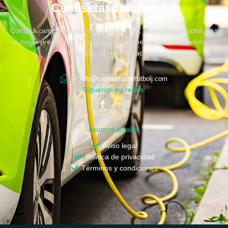
CamisetasdefutbolJ.J
Compra camisetas de Fútbol, NBA, NFL, chandals y mucho más
al mejor precio, con la mejor atención personalizada y envíos a
toda España e internacional.
info@camisetasdefutbolj.com
Síguenos en redes:
Asuntos legales
Aviso legal
Política de privacidad
Términos y condiciones