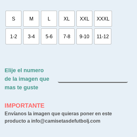
S
M
L
XL
XXL
XXXL
1-2
3-4
5-6
7-8
9-10
11-12
Elije el numero
de la imagen que
mas te guste
IMPORTANTE
Envíanos la imagen que quieras poner en este
producto a info@camisetasdefutbolj.com