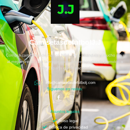
CamisetasdefutbolJ.J
Compra camisetas de Fútbol, NBA, NFL, chandals y mucho más
al mejor precio, con la mejor atención personalizada y envíos a
toda España e internacional.
info@camisetasdefutbolj.com
Síguenos en redes:
Asuntos legales
Aviso legal
Política de privacidad