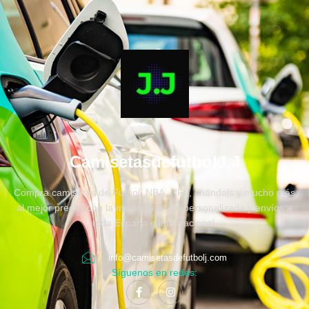
CamisetasdefutbolJ.J
Compra camisetas de Fútbol, NBA, NFL, chandals y mucho más
al mejor precio, con la mejor atención personalizada y envíos a
toda España e internacional.
info@camisetasdefutbolj.com
Síguenos en redes: