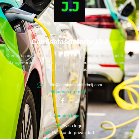
CamisetasdefutbolJ.J
Compra camisetas de Fútbol, NBA, NFL, chandals y mucho más
al mejor precio, con la mejor atención personalizada y envíos a
toda España e internacional.
info@camisetasdefutbolj.com
Síguenos en redes:
Asuntos legales
Aviso legal
Política de privacidad