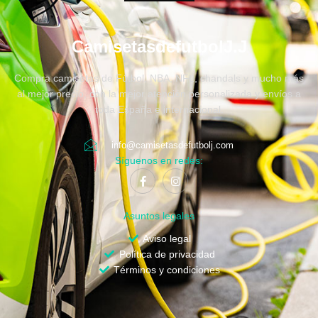
CamisetasdefutbolJ.J
Compra camisetas de Fútbol, NBA, NFL, chandals y mucho más
al mejor precio, con la mejor atención personalizada y envíos a
toda España e internacional.
info@camisetasdefutbolj.com
Síguenos en redes:
Asuntos legales
Aviso legal
Política de privacidad
Términos y condiciones