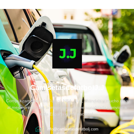
CamisetasdefutbolJ.J
Compra camisetas de Fútbol, NBA, NFL, chandals y mucho más
al mejor precio, con la mejor atención personalizada y envíos a
toda España e internacional.
info@camisetasdefutbolj.com