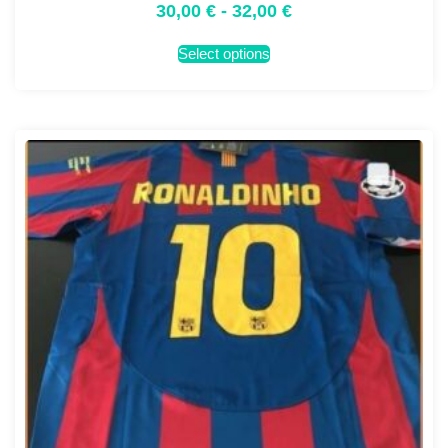
30,00
€
-
32,00
€
Select options